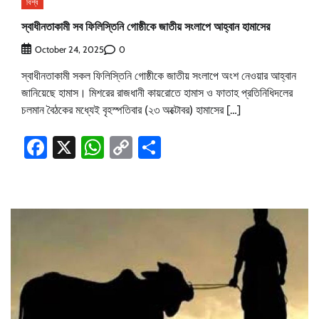
বিশ্ব
স্বাধীনতাকামী সব ফিলিস্তিনি গোষ্ঠীকে জাতীয় সংলাপে আহ্বান হামাসের
0
October 24, 2025
স্বাধীনতাকামী সকল ফিলিস্তিনি গোষ্ঠীকে জাতীয় সংলাপে অংশ নেওয়ার আহ্বান
জানিয়েছে হামাস। মিশরের রাজধানী কায়রোতে হামাস ও ফাতাহ প্রতিনিধিদলের
চলমান বৈঠকের মধ্যেই বৃহস্পতিবার (২৩ অক্টোবর) হামাসের […]
Facebook
X
WhatsApp
Copy
Share
Link