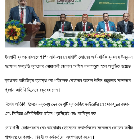
ইসলামী ব্যাংক বাংলাদেশ পিএলসি-এর নোয়াখালী জোনের অর্ধ-বার্ষিক ব্যবসায় উন্নয়ন
সম্মেলন সম্প্রতি ব্যাংকের নোয়াখালী জোনাল অফিস কনফারেন্স হলে অনুষ্ঠিত হয়েছে।
ব্যাংকের অতিরিক্ত ব্যবস্থাপনা পরিচালক মোহাম্মদ জামাল উদ্দিন মজুমদার সম্মেলনে
প্রধান অতিথি হিসেবে বক্তব্য দেন।
বিশেষ অতিথি হিসেবে বক্তব্য দেন ডেপুটি ম্যানেজিং ডাইরেক্টর মোঃ মাকসুদুর রহমান
এবং সিনিয়র এক্সিকিউটিভ ভাইস প্রেসিডেন্ট মোঃ আনিসুল হক।
নোয়াখালী জোনপ্রধান মোঃ আনোয়ার হোসেনের সভাপতিত্বে সম্মেলনে জোনের অধীন
শাখাসমূহের প্রধান, নির্বাহী ও কর্মকর্তাবৃন্দ অংশগ্রহণ করেন।