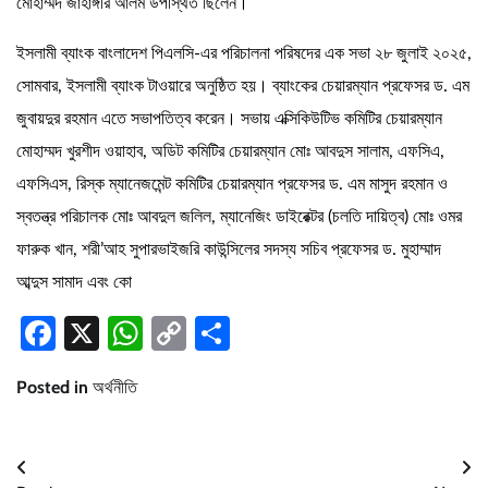
মোহাম্মদ জাহাঙ্গীর আলম উপস্থিত ছিলেন।
ইসলামী ব্যাংক বাংলাদেশ পিএলসি-এর পরিচালনা পরিষদের এক সভা ২৮ জুলাই ২০২৫,
সোমবার, ইসলামী ব্যাংক টাওয়ারে অনুষ্ঠিত হয়। ব্যাংকের চেয়ারম্যান প্রফেসর ড. এম
জুবায়দুর রহমান এতে সভাপতিত্ব করেন। সভায় এক্সিকিউটিভ কমিটির চেয়ারম্যান
মোহাম্মদ খুরশীদ ওয়াহাব, অডিট কমিটির চেয়ারম্যান মোঃ আবদুস সালাম, এফসিএ,
এফসিএস, রিস্ক ম্যানেজমেন্ট কমিটির চেয়ারম্যান প্রফেসর ড. এম মাসুদ রহমান ও
স্বতন্ত্র পরিচালক মোঃ আবদুল জলিল, ম্যানেজিং ডাইরেক্টর (চলতি দায়িত্ব) মোঃ ওমর
ফারুক খান, শরী’আহ সুপারভাইজরি কাউন্সিলের সদস্য সচিব প্রফেসর ড. মুহাম্মাদ
আব্দুস সামাদ এবং কো
Facebook
X
WhatsApp
Copy
Share
Link
Posted in
অর্থনীতি
Post